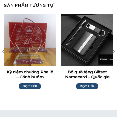
SẢN PHẨM TƯƠNG TỰ
Kỷ niệm chương Pha lê
Bộ quà tặng Giftset
– Cánh buồm
Namecard – Quốc gia
khởi nghiệp GS297
ĐỌC TIẾP
ĐỌC TIẾP