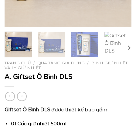
TRANG CHỦ
/
QUÀ TẶNG GIA DỤNG
/
BÌNH GIỮ NHIỆT
VÀ LY GIỮ NHIỆT
A. Giftset Ô Bình DLS
Giftset Ô Bình DLS
được thiết kế bao gồm:
01 Cốc giữ nhiệt 500ml: