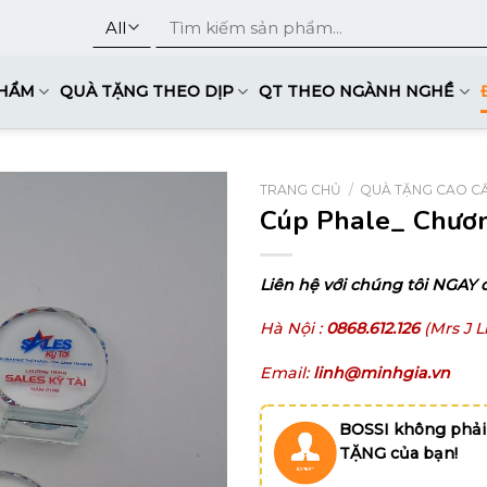
Tìm
kiếm:
PHẨM
QUÀ TẶNG THEO DỊP
QT THEO NGÀNH NGHỀ
TRANG CHỦ
/
QUÀ TẶNG CAO CẤ
Cúp Phale_ Chươn
Liên hệ với chúng tôi NGAY 
Hà Nội :
0868.612.126
(Mrs J 
Email:
linh@minhgia.vn
BOSSI không phải
TẶNG của bạn!