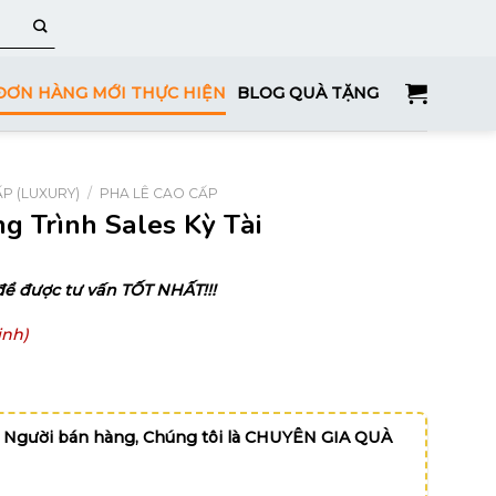
ĐƠN HÀNG MỚI THỰC HIỆN
BLOG QUÀ TẶNG
P (LUXURY)
/
PHA LÊ CAO CẤP
g Trình Sales Kỳ Tài
để được tư vấn TỐT NHẤT!!!
Linh)
 Người bán hàng, Chúng tôi là CHUYÊN GIA QUÀ