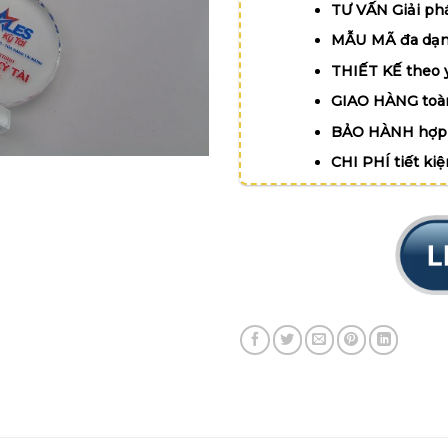
TƯ VẤN Giải phá
MẪU MÃ đa dạn
THIẾT KẾ theo 
GIAO HÀNG toà
BẢO HÀNH hợp 
CHI PHÍ tiết ki