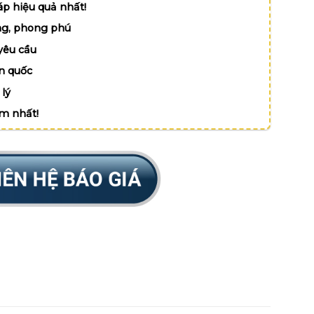
p hiệu quả nhất!
g, phong phú
yêu cầu
n quốc
lý
ệm nhất!