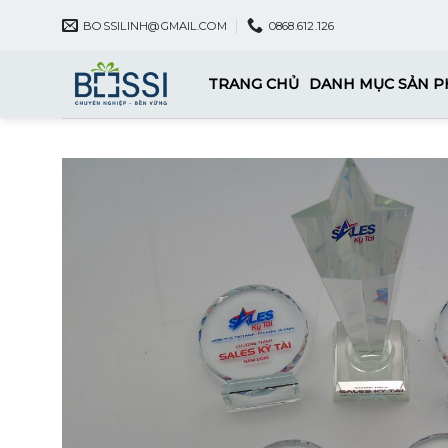
Skip
BOSSILINH@GMAIL.COM
0868.612.126
to
content
TRANG CHỦ
DANH MỤC SẢN 