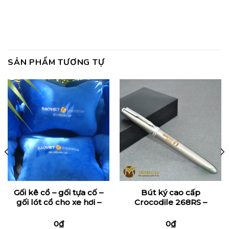
SẢN PHẨM TƯƠNG TỰ
Gối kê cổ – gối tựa cố –
Bút ký cao cấp
gối lót cổ cho xe hơi –
Crocodile 268RS –
xe ô tô hình khúc
Maritimebank
xương
0
₫
0
₫