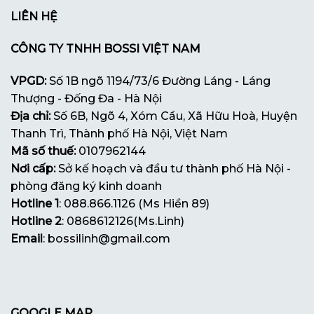
LIÊN HỆ
CÔNG TY TNHH BOSSI VIỆT NAM
VPGD:
Số 1B ngõ 1194/73/6 Đường Láng - Láng
Thượng - Đống Đa - Hà Nội
Địa chỉ:
Số 6B, Ngõ 4, Xóm Cầu, Xã Hữu Hoà, Huyện
Thanh Trì, Thành phố Hà Nội, Việt Nam
Mã số thuế:
0107962144
Nơi cấp:
Sở kế hoạch và đầu tư thành phố Hà Nội -
phòng đăng ký kinh doanh
Hotline 1
: 088.866.1126 (Ms Hiền 89)
Hotline 2
: 0868612126(Ms.Linh)
Email
: bossilinh@gmail.com
GOOGLE MAP