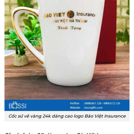
Cốc sứ vẽ vàng 24k dáng cao logo Bảo Việt Insurance