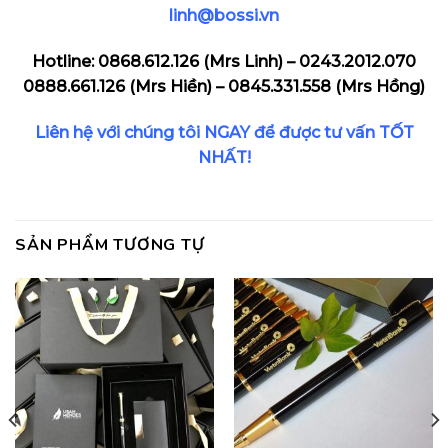
linh@bossi.vn
Hotline:
0868.612.126
(Mrs Linh) – 0243.2012.070
0888.661.126
(Mrs Hiền) –
0845.331.558
(Mrs Hồng)
Liên hệ với chúng tôi NGAY để được tư vấn TỐT
NHẤT!
SẢN PHẨM TƯƠNG TỰ