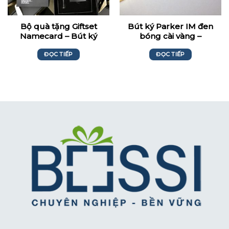
Bộ quà tặng Giftset
Bút ký Parker IM đen
Namecard – Bút ký
bóng cài vàng –
Usan Mendes
Vietinbank
ĐỌC TIẾP
ĐỌC TIẾP