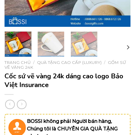
TRANG CHỦ
/
QUÀ TẶNG CAO CẤP (LUXURY)
/
GỐM SỨ
VẼ VÀNG 24K
Cốc sứ vẽ vàng 24k dáng cao logo Bảo
Việt Insurance
BOSSI không phải Người bán hàng,
Chúng tôi là CHUYÊN GIA QUÀ TẶNG