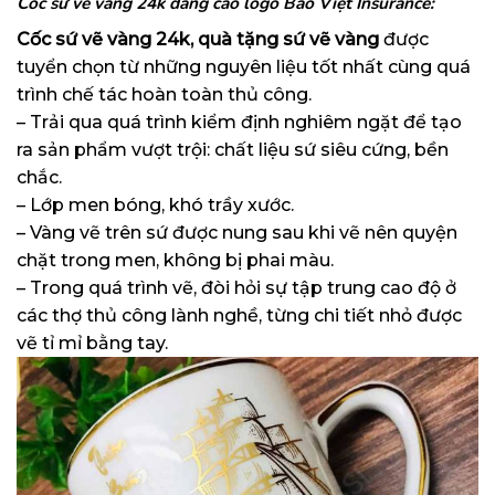
Cốc sứ vẽ vàng 24k dáng cao logo Bảo Việt Insurance:
Cốc sứ vẽ vàng 24k, quà tặng sứ vẽ vàng
được
tuyển chọn từ những nguyên liệu tốt nhất cùng quá
trình chế tác hoàn toàn thủ công.
– Trải qua quá trình kiểm định nghiêm ngặt để tạo
ra sản phẩm vượt trội: chất liệu sứ siêu cứng, bền
chắc.
– Lớp men bóng, khó trầy xước.
– Vàng vẽ trên sứ được nung sau khi vẽ nên quyện
chặt trong men, không bị phai màu.
– Trong quá trình vẽ, đòi hỏi sự tập trung cao độ ở
các thợ thủ công lành nghề, từng chi tiết nhỏ được
vẽ tỉ mỉ bằng tay.