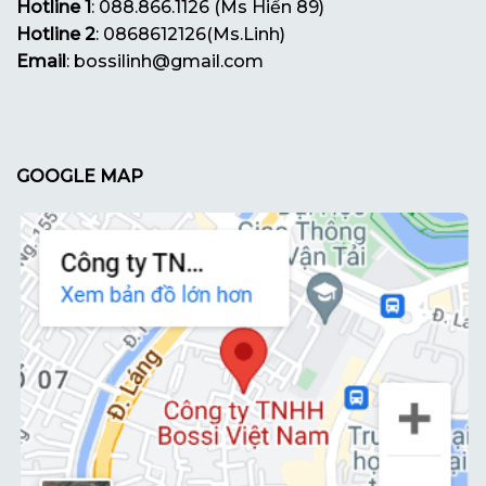
Hotline 1
: 088.866.1126 (Ms Hiền 89)
Hotline 2
: 0868612126(Ms.Linh)
Email
: bossilinh@gmail.com
GOOGLE MAP