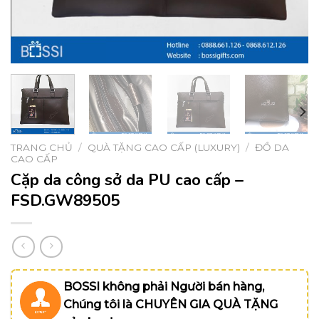
TRANG CHỦ
/
QUÀ TẶNG CAO CẤP (LUXURY)
/
ĐỒ DA
CAO CẤP
Cặp da công sở da PU cao cấp –
FSD.GW89505
BOSSI không phải Người bán hàng,
Chúng tôi là CHUYÊN GIA QUÀ TẶNG