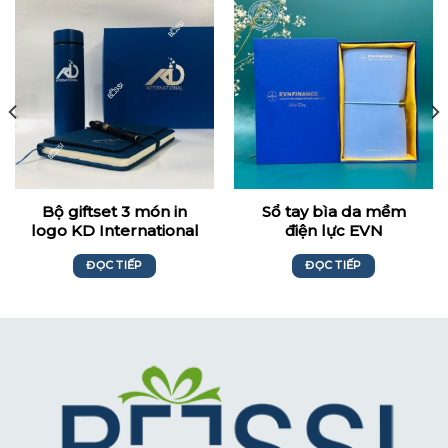
Bộ giftset 3 món in
Sổ tay bìa da mềm
logo KD International
điện lực EVN
ĐỌC TIẾP
ĐỌC TIẾP