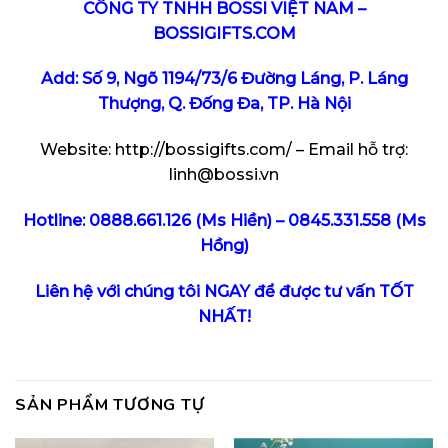
CÔNG TY TNHH BOSSI VIỆT NAM –
BOSSIGIFTS.COM
Add: Số 9, Ngõ 1194/73/6 Đường Láng, P. Láng
Thượng, Q. Đống Đa, TP. Hà Nội
Website:
http://bossigifts.com/
– Email hỗ trợ:
linh@bossi.vn
Hotline: 0888.661.126 (Ms Hiền)
–
0845.331.558
(Ms
Hồng)
Liên hệ với chúng tôi NGAY để được tư vấn TỐT
NHẤT!
SẢN PHẨM TƯƠNG TỰ