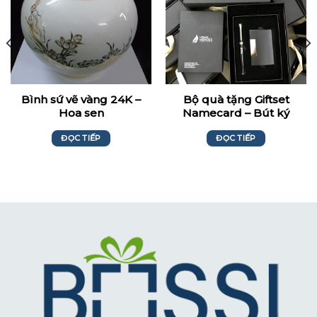
Bình sứ vẽ vàng 24K –
Bộ quà tặng Giftset
Hoa sen
Namecard – Bút ký
Usan Mendes
ĐỌC TIẾP
ĐỌC TIẾP