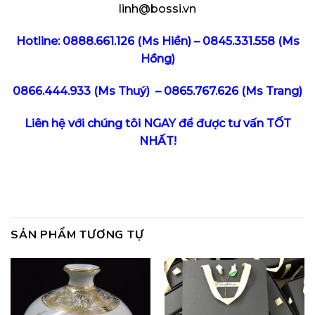
linh@bossi.vn
Hotline:
0888.661.126
(Ms Hiền)
–
0845.331.558
(Ms
Hồng)
0866.444.933 (Ms Thuý)
– 0865.767.626 (Ms Trang)
Liên hệ với chúng tôi NGAY để được tư vấn TỐT
NHẤT!
SẢN PHẨM TƯƠNG TỰ