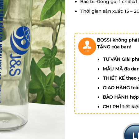
Bao bì: Đóng gói 1 chiếc/1
Thời gian sản xuất: 15 – 2
BOSSI không phải
TẶNG của bạn!
TƯ VẤN Giải phá
MẪU MÃ đa dạn
THIẾT KẾ theo 
GIAO HÀNG toà
BẢO HÀNH hợp 
CHI PHÍ tiết ki