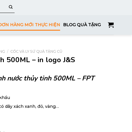
ĐƠN HÀNG MỚI THỰC HIỆN
BLOG QUÀ TẶNG
ỤNG
/
CỐC VÀ LY SỨ QUÀ TẶNG CŨ
nh 500ML – in logo J&S
nh nước thủy tinh 500ML – FPT
 khẩu
có dây xách xanh, đỏ, vàng…