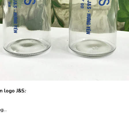
in logo J&S
:
ng…