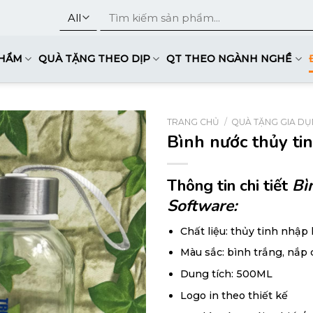
Tìm
kiếm:
PHẨM
QUÀ TẶNG THEO DỊP
QT THEO NGÀNH NGHỀ
TRANG CHỦ
/
QUÀ TẶNG GIA D
Bình nước thủy ti
Thông tin chi tiết
Bì
Software:
Chất liệu: thủy tinh nhập
Màu sắc: bình trắng, nắp 
Dung tích: 500ML
Logo in theo thiết kế