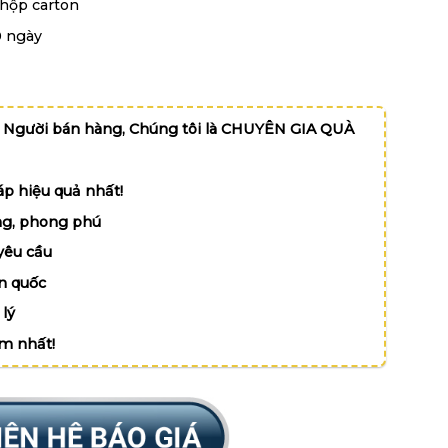
 hộp carton
0 ngày
 Người bán hàng, Chúng tôi là CHUYÊN GIA QUÀ
p hiệu quả nhất!
g, phong phú
yêu cầu
n quốc
lý
ệm nhất!