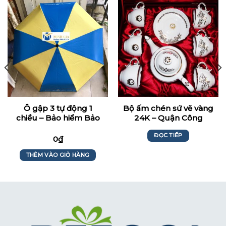
Ô gập 3 tự động 1
Bộ ấm chén sứ vẽ vàng
chiều – Bảo hiểm Bảo
24K – Quận Công
Việt
ĐỌC TIẾP
0
₫
THÊM VÀO GIỎ HÀNG