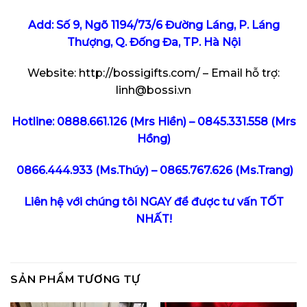
Add: Số 9, Ngõ 1194/73/6 Đường Láng, P. Láng
Thượng, Q. Đống Đa, TP. Hà Nội
Website:
http://bossigifts.com/
– Email hỗ trợ:
linh@bossi.vn
Hotline:
0888.661.126
(Mrs Hiền) –
0845.331.558
(Mrs
Hồng)
0866.444.933 (Ms.Thúy) – 0865.767.626 (Ms.Trang)
Liên hệ với chúng tôi NGAY để được tư vấn TỐT
NHẤT!
SẢN PHẨM TƯƠNG TỰ