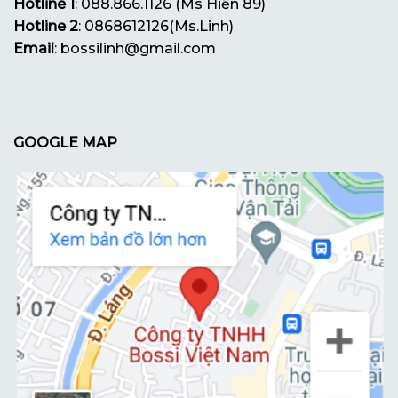
Hotline 1
: 088.866.1126 (Ms Hiền 89)
Hotline 2
: 0868612126(Ms.Linh)
Email
: bossilinh@gmail.com
GOOGLE MAP