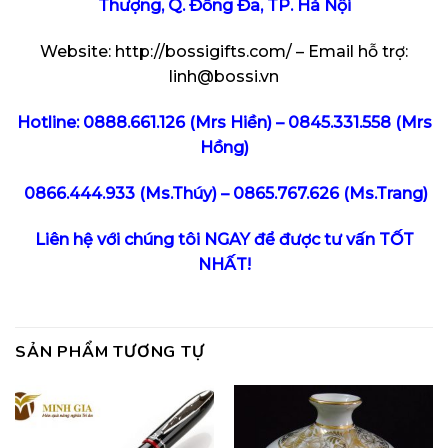
Thượng, Q. Đống Đa, TP. Hà Nội
Website:
http://bossigifts.com/
– Email hỗ trợ:
linh@bossi.vn
Hotline:
0888.661.126
(Mrs Hiền) –
0845.331.558
(Mrs
Hồng)
0866.444.933 (Ms.Thúy) – 0865.767.626 (Ms.Trang)
Liên hệ với chúng tôi NGAY để được tư vấn TỐT
NHẤT!
SẢN PHẨM TƯƠNG TỰ