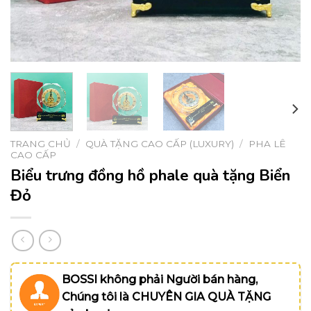
TRANG CHỦ
/
QUÀ TẶNG CAO CẤP (LUXURY)
/
PHA LÊ
CAO CẤP
Biểu trưng đồng hồ phale quà tặng Biển
Đỏ
BOSSI không phải Người bán hàng,
Chúng tôi là CHUYÊN GIA QUÀ TẶNG