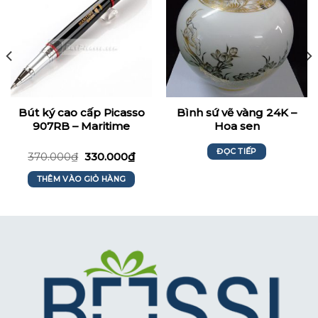
Bút ký cao cấp Picasso
Bình sứ vẽ vàng 24K –
907RB – Maritime
Hoa sen
Bank
ĐỌC TIẾP
370.000
₫
330.000
₫
THÊM VÀO GIỎ HÀNG