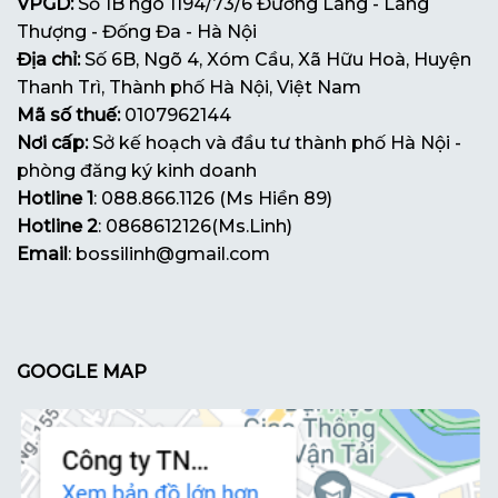
VPGD:
Số 1B ngõ 1194/73/6 Đường Láng - Láng
Thượng - Đống Đa - Hà Nội
Địa chỉ:
Số 6B, Ngõ 4, Xóm Cầu, Xã Hữu Hoà, Huyện
Thanh Trì, Thành phố Hà Nội, Việt Nam
Mã số thuế:
0107962144
Nơi cấp:
Sở kế hoạch và đầu tư thành phố Hà Nội -
phòng đăng ký kinh doanh
Hotline 1
: 088.866.1126 (Ms Hiền 89)
Hotline 2
: 0868612126(Ms.Linh)
Email
: bossilinh@gmail.com
GOOGLE MAP