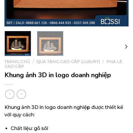
TRANG CHỦ
/
QUÀ TẶNG CAO CẤP (LUXURY)
/
PHA LÊ
CAO CẤP
Khung ảnh 3D in logo doanh nghiệp
Khung ảnh 3D in logo doanh nghiệp được thiết kế
với quy cách:
Chất liệu: gỗ sồi