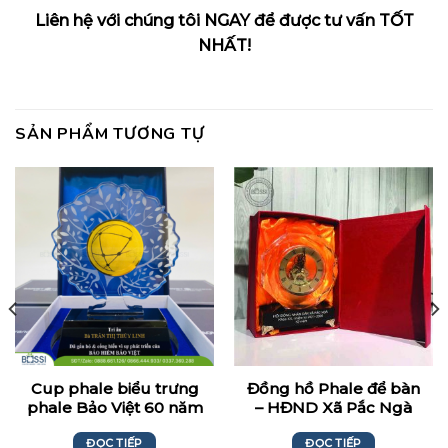
Liên hệ với chúng tôi NGAY để được tư vấn TỐT
NHẤT!
SẢN PHẨM TƯƠNG TỰ
Cup phale biểu trưng
Đồng hồ Phale để bàn
phale Bảo Việt 60 năm
– HĐND Xã Pắc Ngà
ĐỌC TIẾP
ĐỌC TIẾP