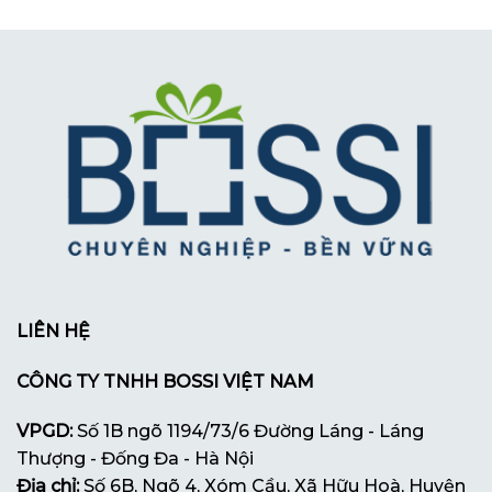
LIÊN HỆ
CÔNG TY TNHH BOSSI VIỆT NAM
VPGD:
Số 1B ngõ 1194/73/6 Đường Láng - Láng
Thượng - Đống Đa - Hà Nội
Địa chỉ:
Số 6B, Ngõ 4, Xóm Cầu, Xã Hữu Hoà, Huyện