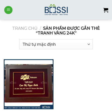
Skip
to
content
TRANG CHỦ
/
SẢN PHẨM ĐƯỢC GẮN THẺ
“TRANH VÀNG 24K”