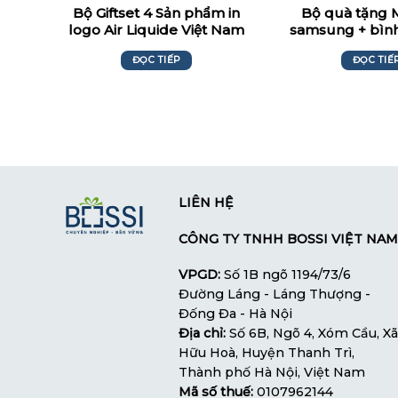
Bộ Giftset 4 Sản phẩm in
Bộ quà tặng 
logo Air Liquide Việt Nam
samsung + bình
500m
ĐỌC TIẾP
ĐỌC TIẾ
LIÊN HỆ
CÔNG TY TNHH BOSSI VIỆT NAM
VPGD:
Số 1B ngõ 1194/73/6
Đường Láng - Láng Thượng -
Đống Đa - Hà Nội
Địa chỉ:
Số 6B, Ngõ 4, Xóm Cầu, Xã
Hữu Hoà, Huyện Thanh Trì,
Thành phố Hà Nội, Việt Nam
Mã số thuế:
0107962144