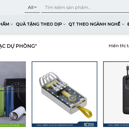
Tìm
kiếm:
PHẨM
QUÀ TẶNG THEO DỊP
QT THEO NGÀNH NGHỀ
ẠC DỰ PHÒNG”
Hiển thị t