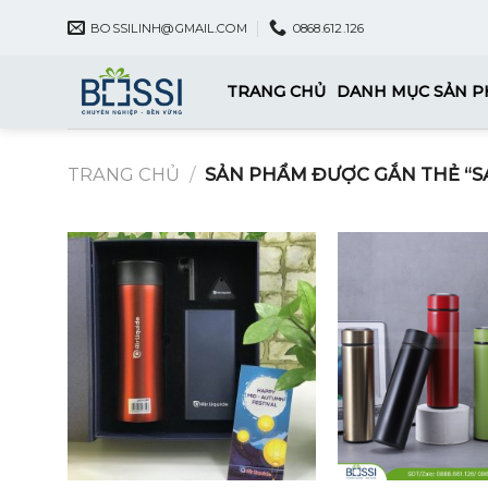
Skip
BOSSILINH@GMAIL.COM
0868.612.126
to
content
TRANG CHỦ
DANH MỤC SẢN 
TRANG CHỦ
/
SẢN PHẨM ĐƯỢC GẮN THẺ “S