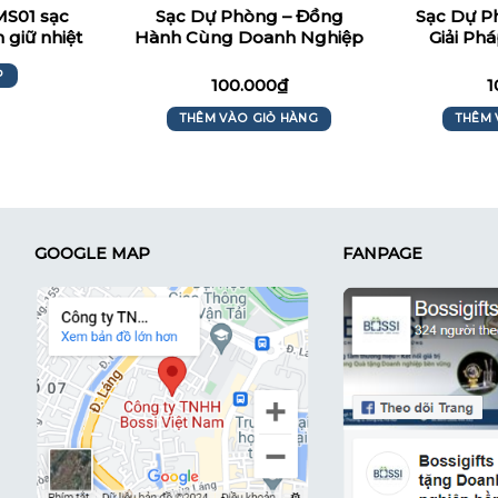
MS01 sạc
Sạc Dự Phòng – Đồng
Sạc Dự 
 giữ nhiệt
Hành Cùng Doanh Nghiệp
Giải Ph
l
Trên Những Chuyến Đi
H
P
100.000
₫
1
THÊM VÀO GIỎ HÀNG
THÊM 
GOOGLE MAP
FANPAGE