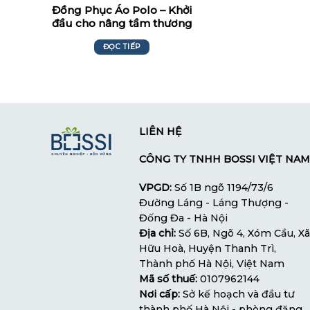
Đồng Phục Áo Polo – Khởi
đầu cho nâng tầm thương
hiệu
ĐỌC TIẾP
LIÊN HỆ
CÔNG TY TNHH BOSSI VIỆT NAM
VPGD:
Số 1B ngõ 1194/73/6
Đường Láng - Láng Thượng -
Đống Đa - Hà Nội
Địa chỉ:
Số 6B, Ngõ 4, Xóm Cầu, Xã
Hữu Hoà, Huyện Thanh Trì,
Thành phố Hà Nội, Việt Nam
Mã số thuế:
0107962144
Nơi cấp:
Sở kế hoạch và đầu tư
thành phố Hà Nội - phòng đăng