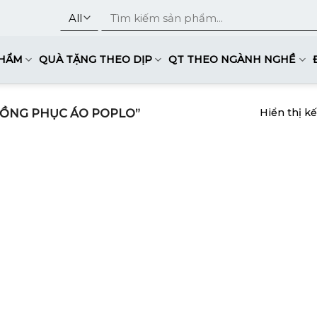
Tìm
kiếm:
PHẨM
QUÀ TẶNG THEO DỊP
QT THEO NGÀNH NGHỀ
ỒNG PHỤC ÁO POPLO”
Hiển thị k