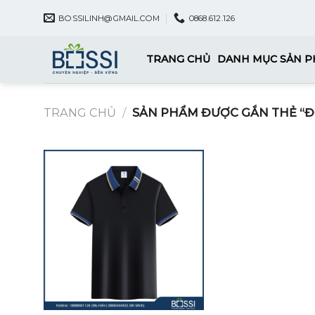
Skip
BOSSILINH@GMAIL.COM
0868.612.126
to
content
TRANG CHỦ
DANH MỤC SẢN 
TRANG CHỦ
/
SẢN PHẨM ĐƯỢC GẮN THẺ “Đ