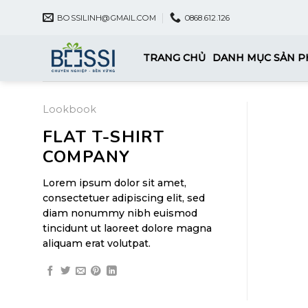
Skip
BOSSILINH@GMAIL.COM
0868.612.126
to
content
TRANG CHỦ
DANH MỤC SẢN 
Lookbook
FLAT T-SHIRT
COMPANY
Lorem ipsum dolor sit amet,
consectetuer adipiscing elit, sed
diam nonummy nibh euismod
tincidunt ut laoreet dolore magna
aliquam erat volutpat.